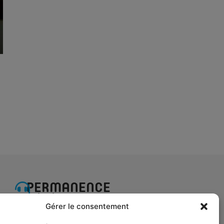
PERMANENCE
TÉLÉPHONIQUE
Gérer le consentement
Du lundi au mercredi :