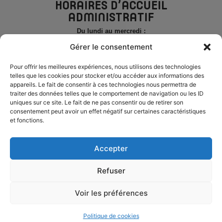
HORAIRES D’ACCUEIL
ADMINISTRATIF
Du lundi au mercredi :
de 8h30 à 12h30 et de 14h à 17h
Gérer le consentement
Le jeudi
et le vendredi
de 8h30 à 12h30
Pour offrir les meilleures expériences, nous utilisons des technologies
telles que les cookies pour stocker et/ou accéder aux informations des
PERMANENCE TÉLÉPHONIQUE
appareils. Le fait de consentir à ces technologies nous permettra de
traiter des données telles que le comportement de navigation ou les ID
Du lundi au mercredi :
uniques sur ce site. Le fait de ne pas consentir ou de retirer son
de 8h30 à 12h30 et de 14h à 17h
consentement peut avoir un effet négatif sur certaines caractéristiques
et fonctions.
Le jeudi
et le vendredi
de 8h30 à 12h30
ESPACE ÉLU
Accepter
Refuser
MENTIONS LÉGALES
ACCESSIBILITÉ
PLAN DU SITE
Voir les préférences
CONFIDENTIALITÉ
SICTOBA © 2025 - PROPULSÉ PAR UTOPIA
Politique de cookies