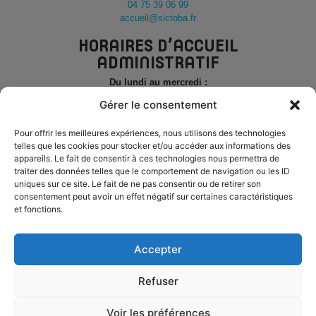
04 75 39 06 99
accueil@sictoba.fr
HORAIRES D’ACCUEIL
ADMINISTRATIF
Du lundi au mercredi :
de 8h30 à 12h30 et de 14h à 17h
Gérer le consentement
Le jeudi
et le vendredi
de 8h30 à 12h30
Pour offrir les meilleures expériences, nous utilisons des technologies
telles que les cookies pour stocker et/ou accéder aux informations des
PERMANENCE TÉLÉPHONIQUE
appareils. Le fait de consentir à ces technologies nous permettra de
traiter des données telles que le comportement de navigation ou les ID
Du lundi au mercredi :
uniques sur ce site. Le fait de ne pas consentir ou de retirer son
de 8h30 à 12h30 et de 14h à 17h
consentement peut avoir un effet négatif sur certaines caractéristiques
et fonctions.
Le jeudi
et le vendredi
de 8h30 à 12h30
ESPACE ÉLU
Accepter
Refuser
MENTIONS LÉGALES
ACCESSIBILITÉ
PLAN DU SITE
Voir les préférences