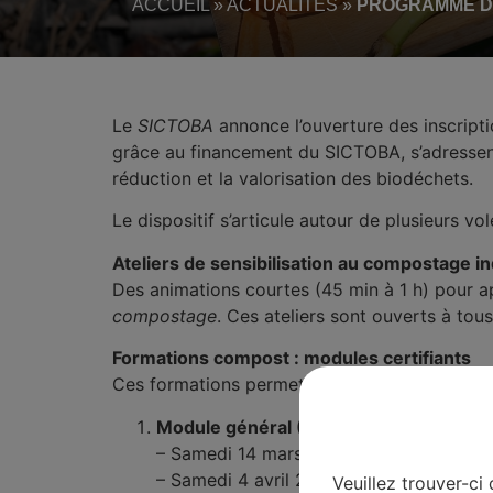
ACCUEIL
»
ACTUALITÉS
»
PROGRAMME DE
Le
SICTOBA
annonce l’ouverture des inscript
grâce au financement du SICTOBA, s’adressent
réduction et la valorisation des biodéchets.
Le dispositif s’articule autour de plusieurs v
Ateliers de sensibilisation au compostage in
Des animations courtes (45 min à 1 h) pour 
compostage
. Ces ateliers sont ouverts à tous
Formations compost : modules certifiants
Ces formations permettent d’acquérir des com
Module général (RS11)
–
S’initier à la 
– Samedi 14 mars 2026 à Les Vans
– Samedi 4 avril 2026 à Vallon-Pont-d’A
Veuillez trouver-ci