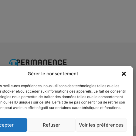
PERMANENCE
TÉLÉPHONIQUE
Gérer le consentement
Du lundi au mercredi :
les meilleures expériences, nous utilisons des technologies telles que les
de 8h30 à 12h30 et de 14h à 17h
 stocker et/ou accéder aux informations des appareils. Le fait de consentir
Le jeudi
et le vendredi
de 8h30 à
ologies nous permettra de traiter des données telles que le comportement
n ou les ID uniques sur ce site. Le fait de ne pas consentir ou de retirer son
12h30
ESPACE
 peut avoir un effet négatif sur certaines caractéristiques et fonctions.
ÉLU
cepter
Refuser
Voir les préférences