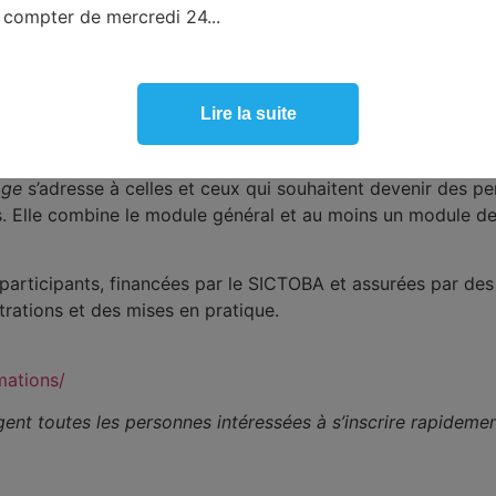
us loin) :
compter de mercredi 24...
tiation à l’organisation de sites collectifs
ssement (GC23)
: adapté aux cantines, établissements scol
ts (GC21)
: transformer les déchets verts en ressource
Lire la suite
avec le module général :
et Samedi 11 avril (Vallon-Pont-d’Arc) pour les spécialisa
age
s’adresse à celles et ceux qui souhaitent devenir des pe
 Elle combine le module général et au moins un module de 
 participants, financées par le SICTOBA et assurées par de
rations et des mises en pratique.
mations/
nt toutes les personnes intéressées à s’inscrire rapidement