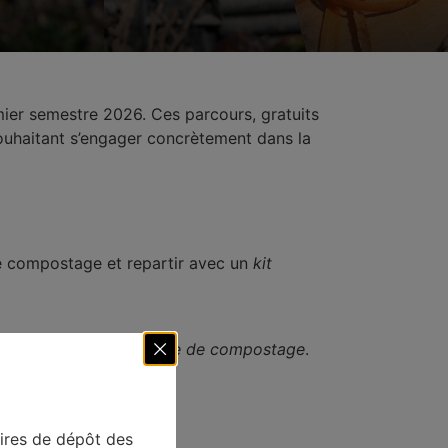
ier semestre 2026. Ces parcours, gratuits
souhaitant s’engager concrètement dans la
de compostage et repartir avec un
kit
fié comme
référent de site de compostage
.
aires de dépôt des