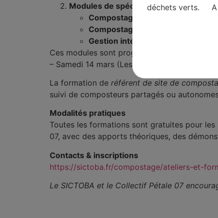
Modules de spécialisation
(pour aller pl
déchets verts. A 
Compostage partagé (GC22)
: ini
Compostage autonome en établi
Gestion intégrée des déchets ver
Ces modules sont programmés en alternance 
– Samedi 14 mars (Les Vans), Samedi 28 mars 
La formation de
référent de site de compost
suivi de composteurs partagés ou autonomes.
Modalités pratiques
Toutes les formations sont gratuites pour les
07, avec des apports théoriques, des démonst
Contacts & inscriptions
https://sictoba.fr/compostage/ateliers-et-for
Le SICTOBA et le Collectif Pétale 07 encourage