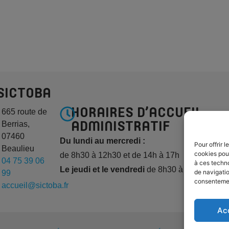
SICTOBA
HORAIRES D’ACCUEIL
665 route de
Berrias,
ADMINISTRATIF
07460
Du lundi au mercredi :
Pour offrir 
Beaulieu
cookies pour
de 8h30 à 12h30 et de 14h à 17h
04 75 39 06
à ces techn
Le jeudi
et le vendredi
de 8h30 à 12h30
de navigatio
99
consentement
accueil@sictoba.fr
Ac