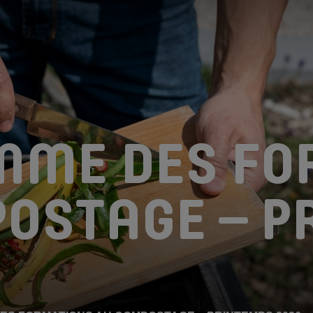
LE SYNDICAT
LES FLUX
DÉCHETTERIES
COMPOSTAGE
RÉEMPLOI
PRÉVE
MME DES FO
OSTAGE – P