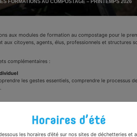
S FORMATIONS AU COMPOSTAGE – PRINTEMPS 2026
ions aux modules de formation au compostage pour le prem
 aux citoyens, agents, élus, professionnels et structures 
olets complémentaires :
dividuel
apprendre les gestes essentiels, comprendre le processus 
.
pétences solides et, pour certains parcours, d’être certi
Horaires d’été
gestion des déchets de jardin et de cuisine
rc
 dessous les horaires d’été sur nos sites de déchetteries et 