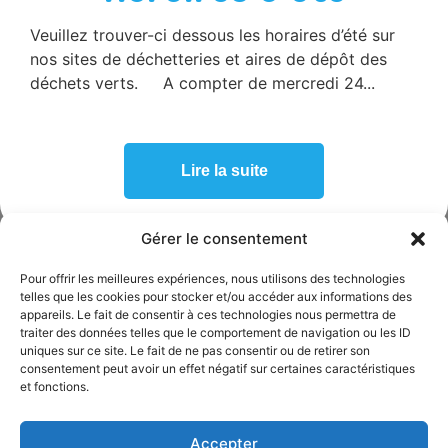
Veuillez trouver-ci dessous les horaires d’été sur
SICTOBA
nos sites de déchetteries et aires de dépôt des
665 route de Berrias,
07460 Beaulieu
déchets verts. A compter de mercredi 24...
04 75 39 06 99
accueil@sictoba.fr
HORAIRES D’ACCUEIL
Lire la suite
ADMINISTRATIF
Du lundi au mercredi :
de 8h30 à 12h30 et de 14h à 17h
Gérer le consentement
Le jeudi
et le vendredi
de 8h30 à 12h30
Pour offrir les meilleures expériences, nous utilisons des technologies
telles que les cookies pour stocker et/ou accéder aux informations des
PERMANENCE TÉLÉPHONIQUE
appareils. Le fait de consentir à ces technologies nous permettra de
traiter des données telles que le comportement de navigation ou les ID
Du lundi au mercredi :
uniques sur ce site. Le fait de ne pas consentir ou de retirer son
de 8h30 à 12h30 et de 14h à 17h
consentement peut avoir un effet négatif sur certaines caractéristiques
et fonctions.
Le jeudi
et le vendredi
de 8h30 à 12h30
ESPACE ÉLU
Accepter