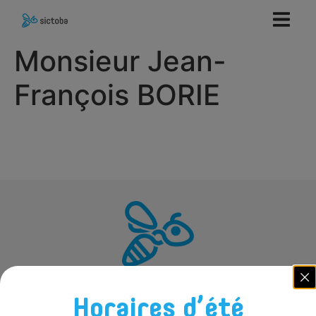
contenu
principal
Monsieur Jean-
François BORIE
Horaires d’été