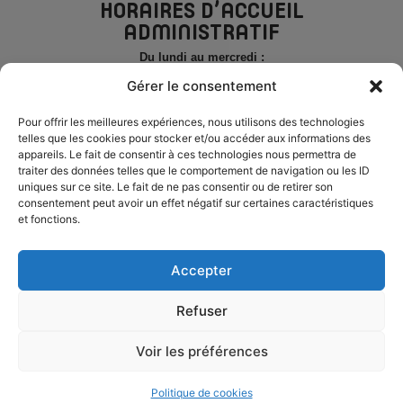
HORAIRES D’ACCUEIL
ADMINISTRATIF
Du lundi au mercredi :
de 8h30 à 12h30 et de 14h à 17h
Gérer le consentement
Le jeudi
et le vendredi
de 8h30 à 12h30
Pour offrir les meilleures expériences, nous utilisons des technologies
telles que les cookies pour stocker et/ou accéder aux informations des
PERMANENCE TÉLÉPHONIQUE
appareils. Le fait de consentir à ces technologies nous permettra de
traiter des données telles que le comportement de navigation ou les ID
Du lundi au mercredi :
uniques sur ce site. Le fait de ne pas consentir ou de retirer son
de 8h30 à 12h30 et de 14h à 17h
consentement peut avoir un effet négatif sur certaines caractéristiques
et fonctions.
Le jeudi
et le vendredi
de 8h30 à 12h30
ESPACE ÉLU
Accepter
Refuser
MENTIONS LÉGALES
ACCESSIBILITÉ
PLAN DU SITE
Voir les préférences
CONFIDENTIALITÉ
SICTOBA © 2025 - PROPULSÉ PAR UTOPIA
Politique de cookies