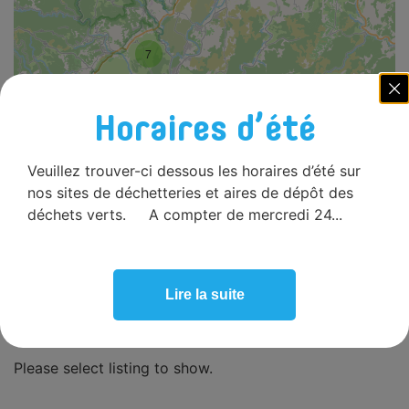
7
4
3
Horaires d’été
2
Veuillez trouver-ci dessous les horaires d’été sur
nos sites de déchetteries et aires de dépôt des
déchets verts. A compter de mercredi 24...
3
Lire la suite
Leaflet
|
©
OpenStreetMap
contributors
Please select listing to show.