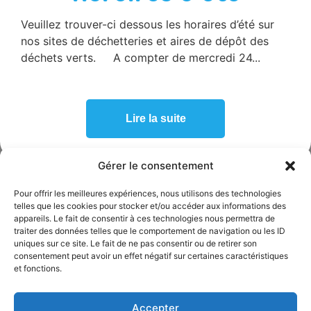
Veuillez trouver-ci dessous les horaires d’été sur
SICTOBA
nos sites de déchetteries et aires de dépôt des
665 route de Berrias,
07460 Beaulieu
déchets verts. A compter de mercredi 24...
04 75 39 06 99
accueil@sictoba.fr
HORAIRES D’ACCUEIL
Lire la suite
ADMINISTRATIF
Du lundi au mercredi :
de 8h30 à 12h30 et de 14h à 17h
Gérer le consentement
Le jeudi
et le vendredi
de 8h30 à 12h30
Pour offrir les meilleures expériences, nous utilisons des technologies
telles que les cookies pour stocker et/ou accéder aux informations des
PERMANENCE TÉLÉPHONIQUE
appareils. Le fait de consentir à ces technologies nous permettra de
traiter des données telles que le comportement de navigation ou les ID
Du lundi au mercredi :
uniques sur ce site. Le fait de ne pas consentir ou de retirer son
de 8h30 à 12h30 et de 14h à 17h
consentement peut avoir un effet négatif sur certaines caractéristiques
et fonctions.
Le jeudi
et le vendredi
de 8h30 à 12h30
ESPACE ÉLU
Accepter