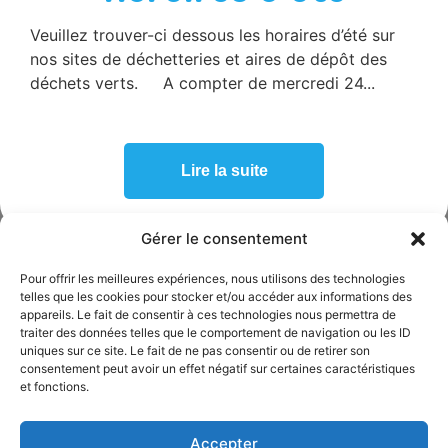
Veuillez trouver-ci dessous les horaires d’été sur
SICTOBA
nos sites de déchetteries et aires de dépôt des
665 route de Berrias,
07460 Beaulieu
déchets verts. A compter de mercredi 24...
04 75 39 06 99
accueil@sictoba.fr
HORAIRES D’ACCUEIL
Lire la suite
ADMINISTRATIF
Du lundi au mercredi :
de 8h30 à 12h30 et de 14h à 17h
Gérer le consentement
Le jeudi
et le vendredi
de 8h30 à 12h30
Pour offrir les meilleures expériences, nous utilisons des technologies
telles que les cookies pour stocker et/ou accéder aux informations des
PERMANENCE TÉLÉPHONIQUE
appareils. Le fait de consentir à ces technologies nous permettra de
traiter des données telles que le comportement de navigation ou les ID
Du lundi au mercredi :
uniques sur ce site. Le fait de ne pas consentir ou de retirer son
de 8h30 à 12h30 et de 14h à 17h
consentement peut avoir un effet négatif sur certaines caractéristiques
et fonctions.
Le jeudi
et le vendredi
de 8h30 à 12h30
ESPACE ÉLU
Accepter