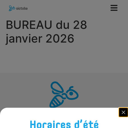
contenu
principal
BUREAU du 28
janvier 2026
Horaires d’été