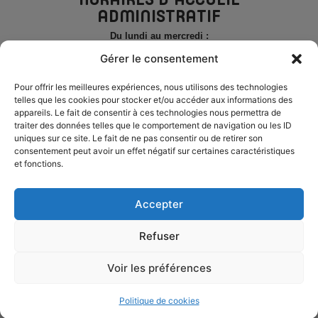
HORAIRES D’ACCUEIL
ADMINISTRATIF
Du lundi au mercredi :
de 8h30 à 12h30 et de 14h à 17h
Gérer le consentement
Le jeudi
et le vendredi
de 8h30 à 12h30
Pour offrir les meilleures expériences, nous utilisons des technologies
telles que les cookies pour stocker et/ou accéder aux informations des
PERMANENCE TÉLÉPHONIQUE
appareils. Le fait de consentir à ces technologies nous permettra de
traiter des données telles que le comportement de navigation ou les ID
Du lundi au mercredi :
uniques sur ce site. Le fait de ne pas consentir ou de retirer son
de 8h30 à 12h30 et de 14h à 17h
consentement peut avoir un effet négatif sur certaines caractéristiques
et fonctions.
Le jeudi
et le vendredi
de 8h30 à 12h30
ESPACE ÉLU
Accepter
Refuser
MENTIONS LÉGALES
ACCESSIBILITÉ
PLAN DU SITE
Voir les préférences
CONFIDENTIALITÉ
SICTOBA © 2025 - PROPULSÉ PAR UTOPIA
Politique de cookies